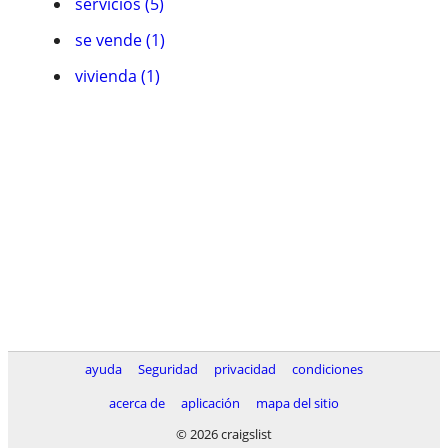
servicios (5)
se vende (1)
vivienda (1)
ayuda
Seguridad
privacidad
condiciones
acerca de
aplicación
mapa del sitio
© 2026 craigslist