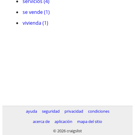
servicios (4)
se vende (1)
vivienda (1)
ayuda
seguridad
privacidad
condiciones
acerca de
aplicación
mapa del sitio
© 2026 craigslist