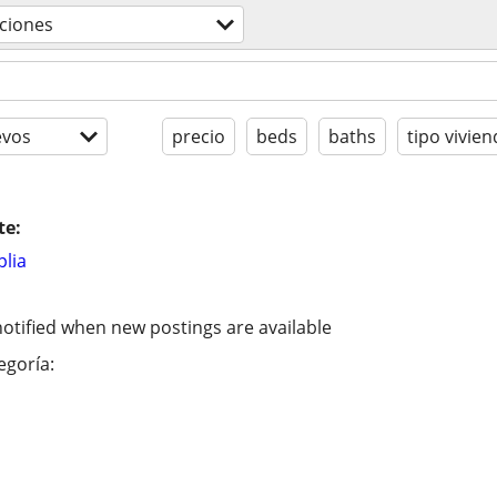
aciones
evos
precio
beds
baths
tipo vivien
te:
lia
otified when new postings are available
egoría: