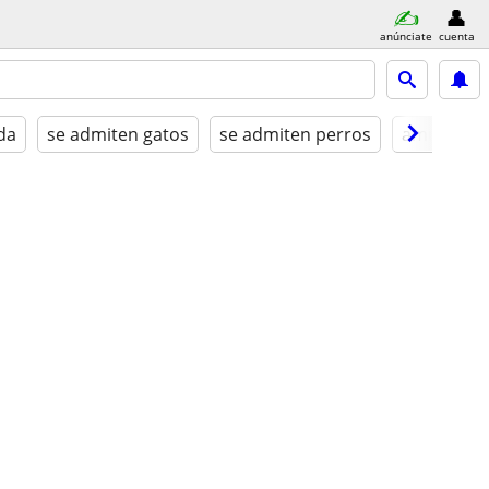
anúnciate
cuenta
da
se admiten gatos
se admiten perros
amueblad