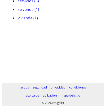
servicios (5)
se vende (1)
vivienda (1)
ayuda
seguridad
privacidad
condiciones
acerca de
aplicación
mapa del sitio
© 2026 craigslist