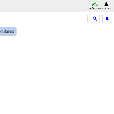
anúnciate
cuenta
iculares