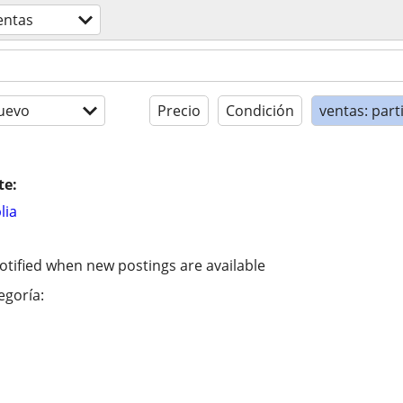
entas
uevo
Precio
Condición
ventas: part
te:
lia
otified when new postings are available
egoría: