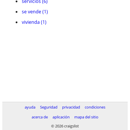
servicios (6)
se vende (1)
vivienda (1)
ayuda
Seguridad
privacidad
condiciones
acerca de
aplicación
mapa del sitio
© 2026 craigslist