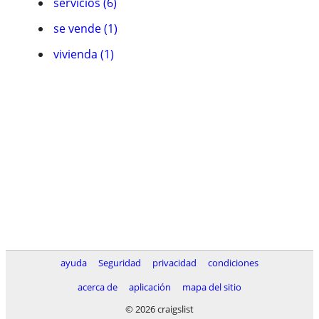
servicios (6)
se vende (1)
vivienda (1)
ayuda
Seguridad
privacidad
condiciones
acerca de
aplicación
mapa del sitio
© 2026 craigslist