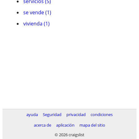
servicios (5)
se vende (1)
vivienda (1)
ayuda
Seguridad
privacidad
condiciones
acerca de
aplicación
mapa del sitio
© 2026 craigslist