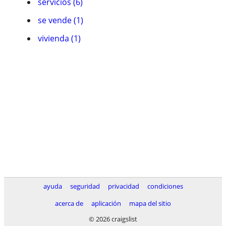
servicios (6)
se vende (1)
vivienda (1)
ayuda
seguridad
privacidad
condiciones
acerca de
aplicación
mapa del sitio
© 2026 craigslist