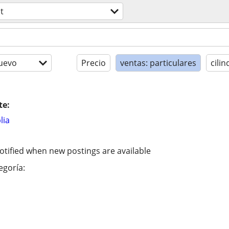
t
uevo
Precio
ventas: particulares
cilin
te:
lia
otified when new postings are available
egoría: