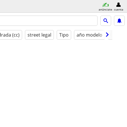
anúnciate
cuenta
drada (cc)
street legal
Tipo
año modelo
Condic