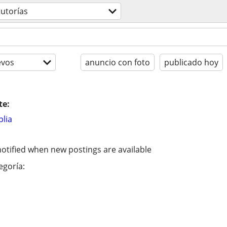
tutorías
evos
anuncio con foto
publicado hoy
te:
lia
otified when new postings are available
egoría: