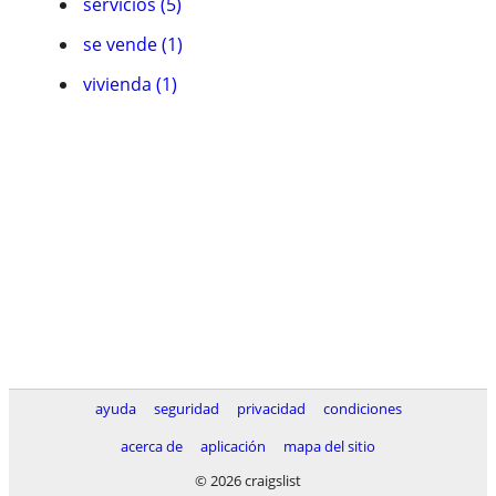
servicios (5)
se vende (1)
vivienda (1)
ayuda
seguridad
privacidad
condiciones
acerca de
aplicación
mapa del sitio
© 2026 craigslist