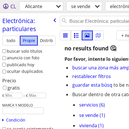
CL
Alicante
se vende
electrón
Electrónica:
particulares
+ n
todo
Propie
Distrib
no results found
buscar solo títulos
anuncio con foto
Por favor, intente lo siguien
publicado hoy
buscar una zona más amp
ocultar duplicados
restablecer filtros
Precio
guardar esta búsq
to be n
gratis
Buscar dentro de otra cat
€
– €
servicios (6)
MARCA Y MODELO
se vende (1)
Condición
vivienda (1)
se acepta criptomoneda