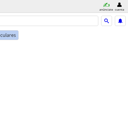
anúnciate
cuenta
iculares