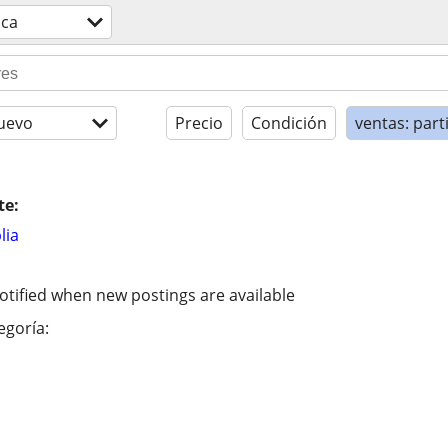
ica
uevo
Precio
Condición
ventas: part
te:
lia
otified when new postings are available
egoría: