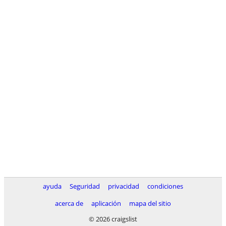
ayuda
Seguridad
privacidad
condiciones
acerca de
aplicación
mapa del sitio
© 2026 craigslist