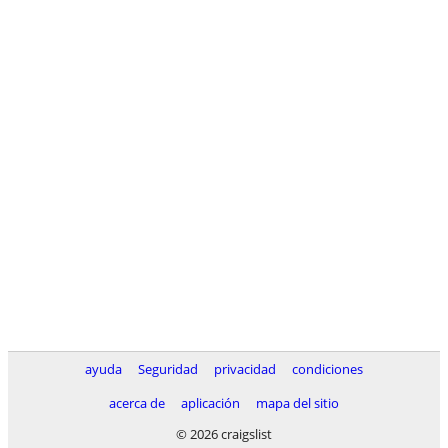
ayuda
Seguridad
privacidad
condiciones
acerca de
aplicación
mapa del sitio
© 2026 craigslist