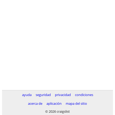
ayuda
seguridad
privacidad
condiciones
acerca de
aplicación
mapa del sitio
© 2026 craigslist