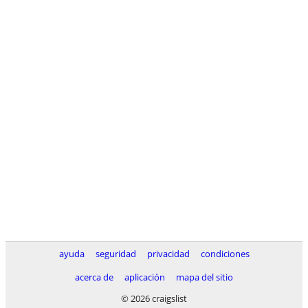
ayuda
seguridad
privacidad
condiciones
acerca de
aplicación
mapa del sitio
© 2026 craigslist