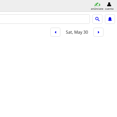
anúnciate
cuenta
Sat, May 30