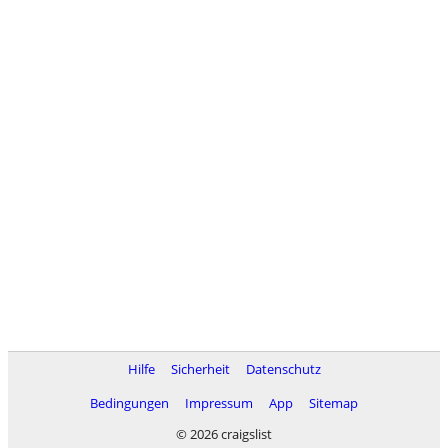
Hilfe
Sicherheit
Datenschutz
Bedingungen
Impressum
App
Sitemap
© 2026 craigslist