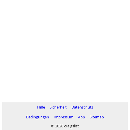
Hilfe
Sicherheit
Datenschutz
Bedingungen
Impressum
App
Sitemap
© 2026 craigslist