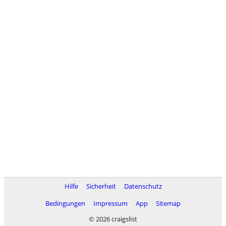
Hilfe
Sicherheit
Datenschutz
Bedingungen
Impressum
App
Sitemap
© 2026 craigslist