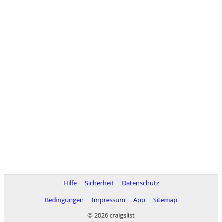
Hilfe
Sicherheit
Datenschutz
Bedingungen
Impressum
App
Sitemap
© 2026 craigslist