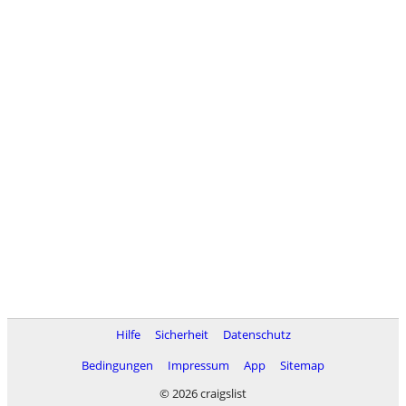
Hilfe
Sicherheit
Datenschutz
Bedingungen
Impressum
App
Sitemap
© 2026 craigslist