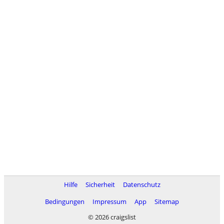
Hilfe
Sicherheit
Datenschutz
Bedingungen
Impressum
App
Sitemap
© 2026 craigslist