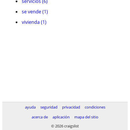
servicios (6)
se vende (1)
vivienda (1)
ayuda
seguridad
privacidad
condiciones
acerca de
aplicación
mapa del sitio
© 2026 craigslist