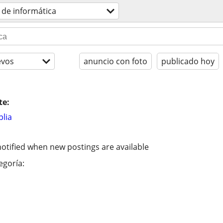
s de informática
evos
anuncio con foto
publicado hoy
te:
lia
otified when new postings are available
egoría: