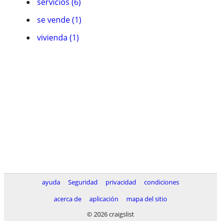
servicios (6)
se vende (1)
vivienda (1)
ayuda
Seguridad
privacidad
condiciones
acerca de
aplicación
mapa del sitio
© 2026 craigslist