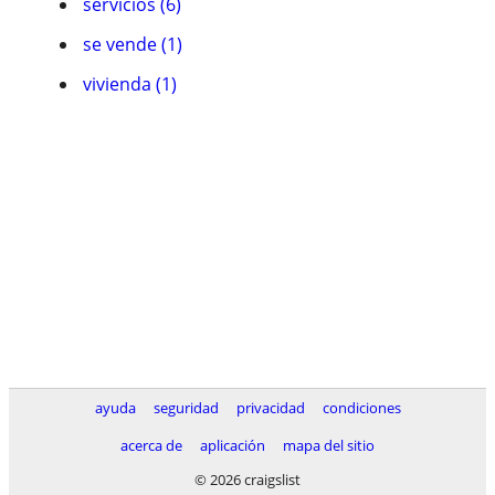
servicios (6)
se vende (1)
vivienda (1)
ayuda
seguridad
privacidad
condiciones
acerca de
aplicación
mapa del sitio
© 2026 craigslist