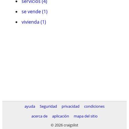
servicios (4)
se vende (1)
vivienda (1)
ayuda
Seguridad
privacidad
condiciones
acerca de
aplicación
mapa del sitio
© 2026 craigslist