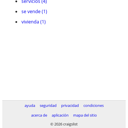
servicios (4)
se vende (1)
vivienda (1)
ayuda
seguridad
privacidad
condiciones
acerca de
aplicación
mapa del sitio
© 2026 craigslist