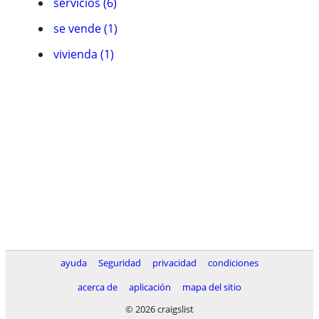
servicios (6)
se vende (1)
vivienda (1)
ayuda
Seguridad
privacidad
condiciones
acerca de
aplicación
mapa del sitio
© 2026 craigslist