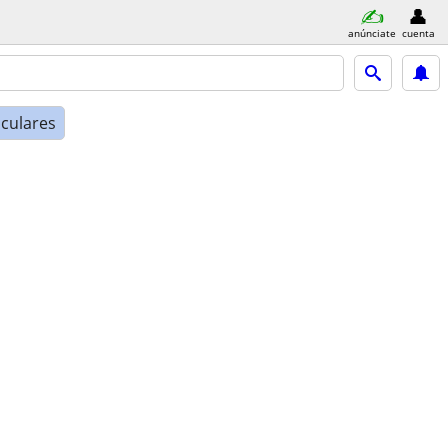
anúnciate
cuenta
iculares