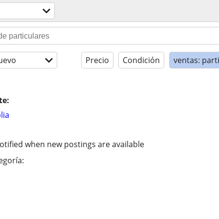
a
uevo
Precio
Condición
ventas: part
te:
lia
otified when new postings are available
egoría: