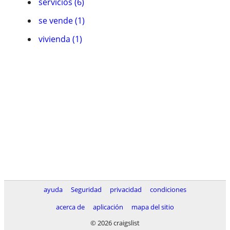
servicios (6)
se vende (1)
vivienda (1)
ayuda
Seguridad
privacidad
condiciones
acerca de
aplicación
mapa del sitio
© 2026 craigslist